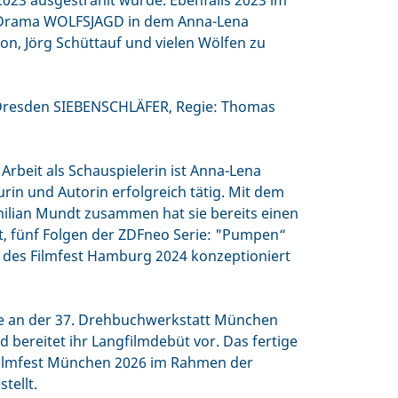
023 ausgestrahlt wurde. Ebenfalls 2023 im
 Drama WOLFSJAGD in dem Anna-Lena
n, Jörg Schüttauf und vielen Wölfen zu
 Dresden SIEBENSCHLÄFER, Regie: Thomas
n Arbeit als Schauspielerin ist Anna-Lena
rin und Autorin erfolgreich tätig. Mit dem
ilian Mundt zusammen hat sie bereits einen
rt, fünf Folgen der ZDFneo Serie: "Pumpen“
r des Filmfest Hamburg 2024 konzeptioniert
 an der 37. Drehbuchwerkstatt München
ereitet ihr Langfilmdebüt vor. Das fertige
ilmfest München 2026 im Rahmen der
tellt.