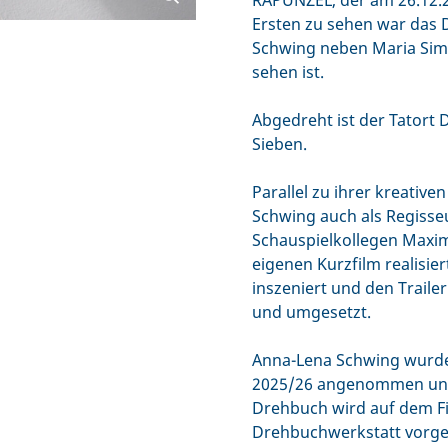
RAPUNZEL, der am 26.12.2
Ersten zu sehen war das
Schwing neben Maria Simo
sehen ist.
Abgedreht ist der Tatort
Sieben.
Parallel zu ihrer kreative
Schwing auch als Regisseu
Schauspielkollegen Maxim
eigenen Kurzfilm realisie
inszeniert und den Traile
und umgesetzt.
Anna-Lena Schwing wurde
2025/26 angenommen und b
Drehbuch wird auf dem F
Drehbuchwerkstatt vorges