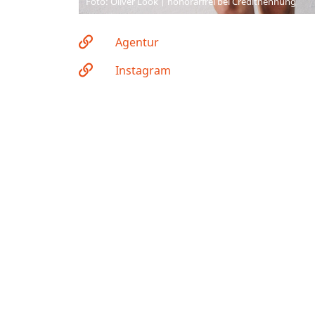
Foto: Oliver Look | honorarfrei bei Creditnennung
Agentur
Instagram