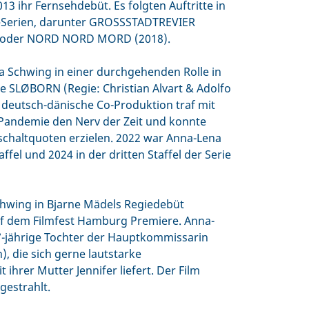
13 ihr Fernsehdebüt. Es folgten Auftritte in
 –Serien, darunter GROSSSTADTREVIER
) oder NORD NORD MORD (2018).
a Schwing in einer durchgehenden Rolle in
e SLØBORN (Regie: Christian Alvart & Adolfo
e deutsch-dänische Co-Produktion traf mit
-Pandemie den Nerv der Zeit und konnte
chaltquoten erzielen. 2022 war Anna-Lena
ffel und 2024 in der dritten Staffel der Serie
chwing in Bjarne Mädels Regiedebüt
 dem Filmfest Hamburg Premiere. Anna-
17-jährige Tochter der Hauptkommissarin
), die sich gerne lautstarke
ihrer Mutter Jennifer liefert. Der Film
gestrahlt.