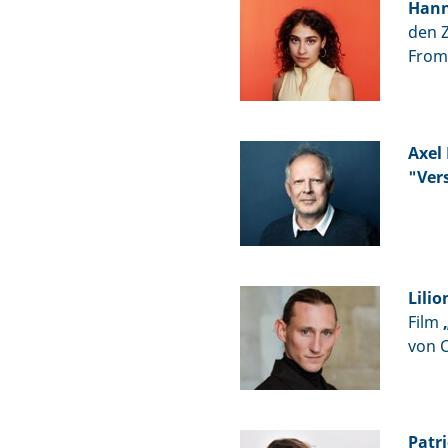
Hann
den 
From
Axel
"Ver
Lili
Film
von C
Patri