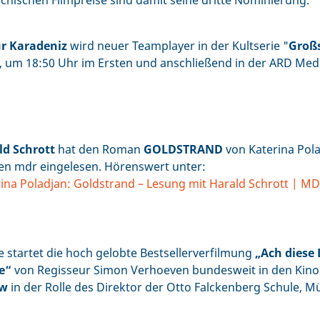
chischen Filmpreise sind damit seine dritte Nominierung.
r Karadeniz
wird neuer Teamplayer in der Kultserie "
Großs
, um 18:50 Uhr im Ersten und anschließend in der ARD Med
ld Schrott
hat den Roman
GOLDSTRAND
von Katerina Pol
den mdr eingelesen. Hörenswert unter:
ina Poladjan: Goldstrand – Lesung mit Harald Schrott | M
 startet die hoch gelobte Bestsellerverfilmung
„Ach diese 
e“
von Regisseur Simon Verhoeven bundesweit in den Kino
ow
in der Rolle des Direktor der Otto Falckenberg Schule, 