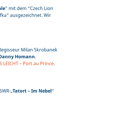
ole
” mit dem “Czech Lion
fka" ausgezeichnet. Wir
Regisseur Milan Skrobanek
 Danny Homann
.
 LEICHT – Port au Prince
.
 SWR-„
Tatort – Im Nebel
“