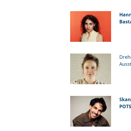
Hann
Bast
Dreh
Ausst
Skan
POT