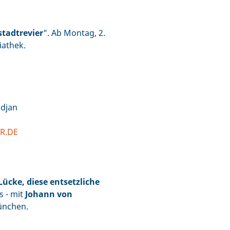
tadtrevier
". Ab Montag, 2.
iathek.
adjan
DR.DE
Lücke, diese entsetzliche
s - mit
Johann von
München.