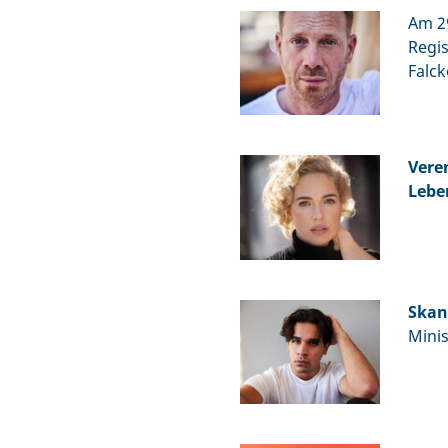
Am 29
Regi
Falc
Vere
Lebe
Skan
Mini