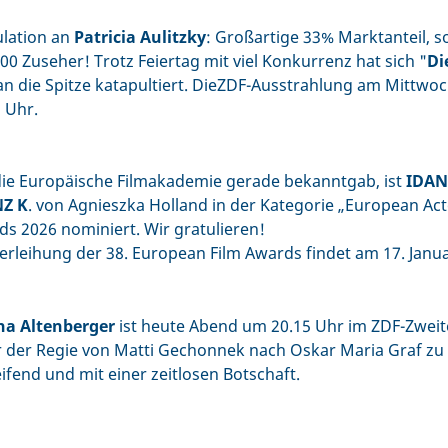
ulation an
Patricia Aulitzky
: Großartige 33% Marktanteil, s
00 Zuseher! Trotz Feiertag mit viel Konkurrenz hat sich "
Di
n die Spitze katapultiert. DieZDF-Ausstrahlung am Mittwoc
 Uhr.
die Europäische Filmakademie gerade bekanntgab, ist
IDAN
Z K
. von Agnieszka Holland in der Kategorie „European Act
s 2026 nominiert. Wir gratulieren!
erleihung der 38. European Film Awards findet am 17. Januar
na Altenberger
ist heute Abend um 20.15 Uhr im ZDF-Zweit
r der Regie von Matti Gechonnek nach Oskar Maria Graf zu
ifend und mit einer zeitlosen Botschaft.