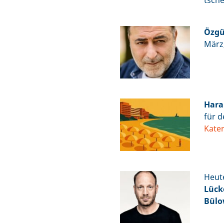
tsche
Özgü
März
Hara
für 
Kater
Heute
Lück
Bül