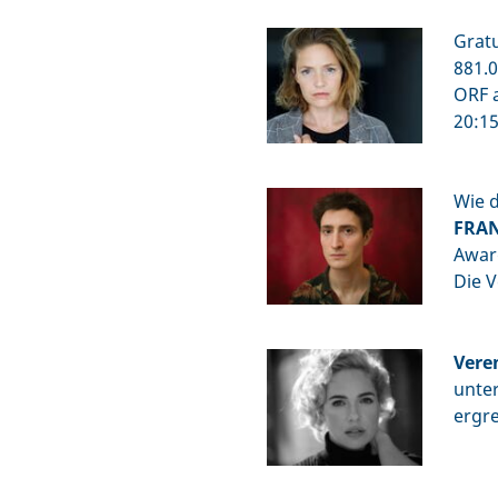
Grat
881.0
ORF a
20:15
Wie 
FRAN
Award
Die V
Vere
unte
ergre