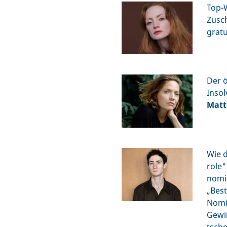
Top-W
Zusc
gratu
Der ö
Insol
Matt
Wie d
role"
nomin
„Best
Nomin
Gewin