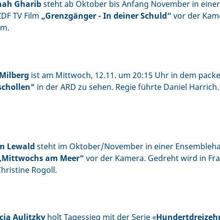
ah Gharib
steht ab Oktober bis Anfang November in einer
ZDF TV Film
„Grenzgänger - In deiner Schuld“
vor der Kame
m.
 Milberg
ist am Mittwoch, 12.11. um 20:15 Uhr in dem pack
schollen"
in der ARD zu sehen. Regie führte Daniel Harrich.
om Lewald
steht im Oktober/November in einer Ensemblehau
„Mittwochs am Meer“
vor der Kamera. Gedreht wird in Fra
hristine Rogoll.
cia Aulitzky
holt Tagessieg mit der Serie «
Hundertdreizeh