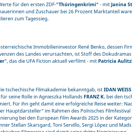
erte für den ersten ZDF-
"Thüringenkrimi"
- mit
Janina S
hauerinnen und Zuschauer bei 26 Prozent Marktanteil ware
lieren zum Tagessieg.
sterreichische Immobilieninvestor René Benko, dessen Fir
venzen des Landes verursachten, ist Stoff des Dokudramas
er
”, das die UFA Fiction aktuell verfilmt - mit
Patricia Aulitz
ie tschechische Filmakademie bekanntgab, ist
IDAN WEISS
 für seine Rolle in Agnieszka Hollands
FRANZ K.
bei den ts
iert. Für ihn geht damit eine erfolgreiche Reise weiter: N
er Hauptdarsteller“ im Rahmen des Polnisches Filmfestival 
ierung bei den European Film Awards 2025 in der Kategori
ner Stellan Skarsgard, Toni Servillo, Sergi López und Mads