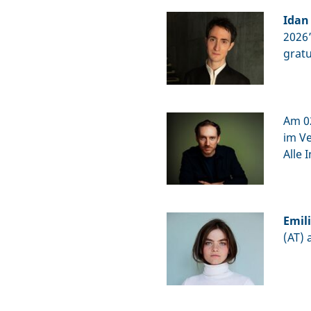
Idan
2026”
gratu
Am 02
im Ve
Alle 
Emil
(AT) 