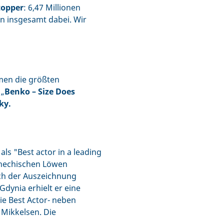
topper
: 6,47 Millionen
n insgesamt dabei. Wir
men die größten
 „
Benko – Size Does
ky.
als "Best actor in a leading
chechischen Löwen
ach der Auszeichnung
Gdynia erhielt er eine
e Best Actor- neben
 Mikkelsen. Die