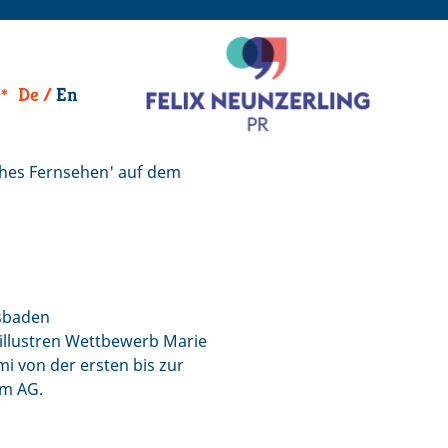
De
En
ches Fernsehen' auf dem
esbaden
 illustren Wettbewerb Marie
i von der ersten bis zur
lm AG.