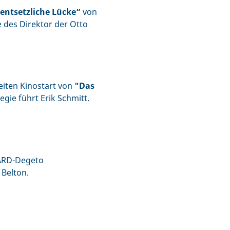
 entsetzliche Lücke“
von
e des Direktor der Otto
iten Kinostart von
"Das
egie führt Erik Schmitt.
 ARD-Degeto
 Belton.