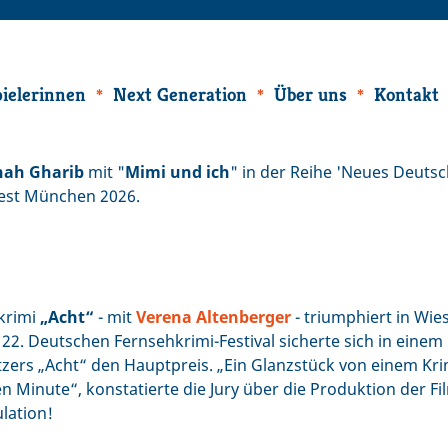
ielerinnen
Next Generation
Über uns
Kontakt
ah Gharib
mit "
Mimi und ich
" in der Reihe 'Neues Deuts
fest München 2026.
krimi
„Acht“
- mit
Verena Altenberger
- triumphiert in Wi
22. Deutschen Fernsehkrimi-Festival sicherte sich in einem
zers „Acht“ den Hauptpreis. „Ein Glanzstück von einem Krim
en Minute“, konstatierte die Jury über die Produktion der Fi
lation!