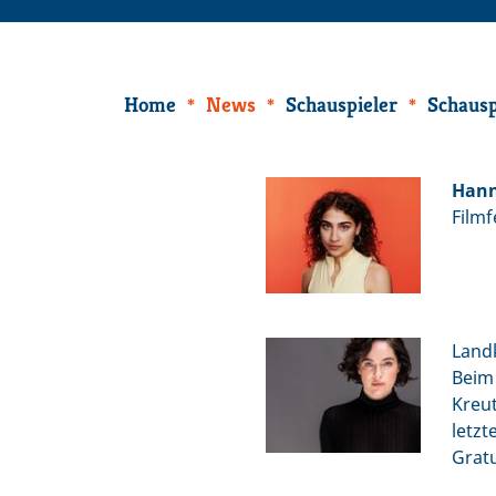
Home
News
Schauspieler
Schausp
Hann
Film
Land
Beim 
Kreut
letzt
Gratu